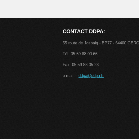
CONTACT DDPA:
55 route de Josbaig - BP77 - 64400 GER
Tél: 05.59.88.00.66
Fax: 05.59.88.05.23
e-mail:
ddpa@ddpa.fr