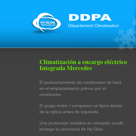
Département Climatisation
Climatización a encargo eléctrico
Integrada Mercedes
El posicionamiento de condenseur se hará
en el emplazamiento prévvu por el
constructor.
El grupo motor / compresor se fijará detrás
de la óptica antes de izquierda.
Una protección metálica en enrejado soudé
protege la carrocería de Hy-Gloo.