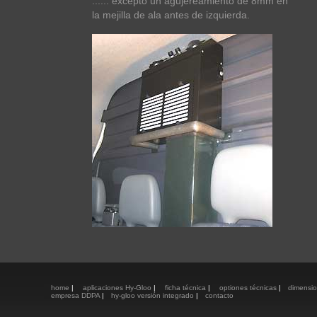
...... excepto un agujereamiento de 8mm en
la mejilla de ala antes de izquierda.
home
|
aplicaciones Hy-Gloo
|
ficha técnica
|
optiones técnicas
|
dimensi
empresa DDPA
|
hy-gloo versión integrado
|
contacto