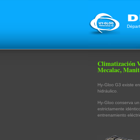
Départ
Climatización V
Mecalac, Manito
Hy-Gloo G3 existe en
hidráulico.
Hy-Gloo conserva un
estrictamente idéntico
entrenamiento eléctri