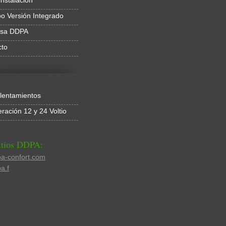
instalación
o Versión Integrado
sa DDPA
cto
lentamientos
eración 12 y 24 Voltio
itios DDPA:
a-confort.com
a.f