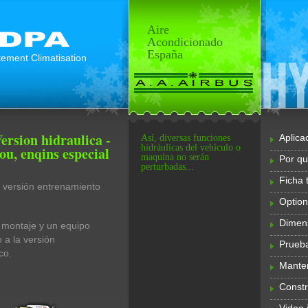
Aire
Acondicionado
España
ement Climatisation
ersion hidraulica -
Aplica
Así, diversas funciones
hidráulicas del vehículo o
u, enqins especial
maquina no serán
Por qu
perturbadas...
Ficha 
 versión entrenamiento
Option
Dimen
 montaje y un equipo
 a la versión
Prueb
co.
Mante
Constr