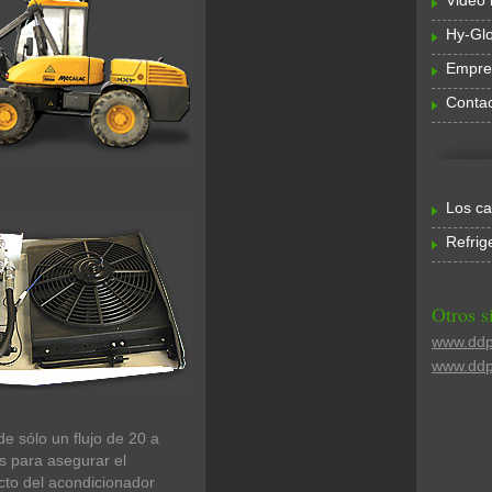
Video 
Hy-Glo
Empre
Conta
Los ca
Refrig
Otros s
www.ddp
www.ddp
de sólo un flujo de 20 a
s para asegurar el
cto del acondicionador