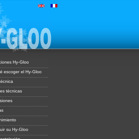
ciones Hy-Gloo
é escoger el Hy-Gloo
técnica
es técnicas
siones
as
nimiento
uir su Hy-Gloo