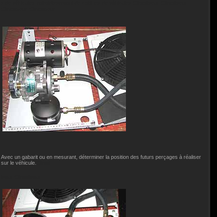
s de véhicules
refroidissement de cabines de véhicules Climatiseur
Climatiseur
Climatiseur
Climatiseur
Avec un gabarit ou en mesurant, déterminer la position des futurs perçages à réaliser
sur le véhicule.
Climat
iseur
Climatiseur