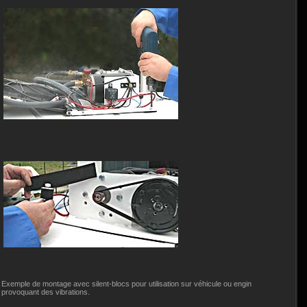
Exemple de montage avec silent-blocs pour utilisation sur véhicule ou engin
provoquant des vibrations.
u