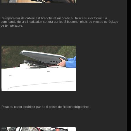
L'évaporateur de cabine est branché et raccordé au faisceau électrique. La
commande de la climatisation se fera par les 2 boutons; choix de vitesse et réglage
de température.
eur
Climatiseur
t
Pose du capot extérieur par se 6 points de fixation obligatoires.
iseur
Climatiseur