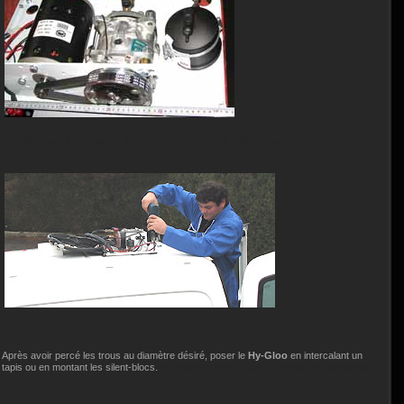
refroidissement de cabines de véhicules Climatiseur
Climatiseur
Après avoir percé les trous au diamètre désiré, poser le
Hy-Gloo
en intercalant un
tapis ou en montant les silent-blocs.
de cabines de véhicules Climatiseur
Climatiseur