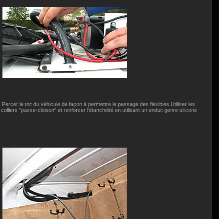
i
Percer le toit du véhicule de façon à permettre le passage des flexibles.Utiliser les
colliers "passe-cloison" et renforcer l'étanchéité en utilisant un enduit genre silicone
.
seur
Climatiseur